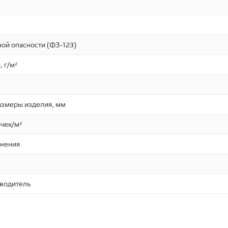
ой опасности (ФЗ-123)
, г/м²
азмеры изделия, мм
очек/м²
нения
зводитель