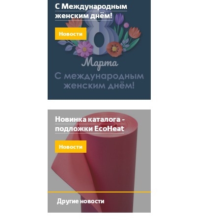
С Международным
женским днём!
Новости
Новинка каталога -
подложки EcoHeat
Новости
Другие новости