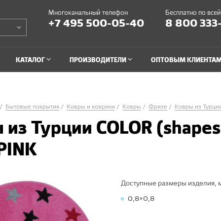
Многоканальный телефон
Бесплатно по все
+7 495 500-05-40
8 800 333
КАТАЛОГ
ПРОИЗВОДИТЕЛИ
ОПТОВЫМ КЛИЕНТА
Бытовые покрытия
Ковры и коврики
Ковры
Фризе
Ковры из Турци
 из Турции COLOR (shapes
PINK
Доступные размеры изделия, 
0,8×0,8