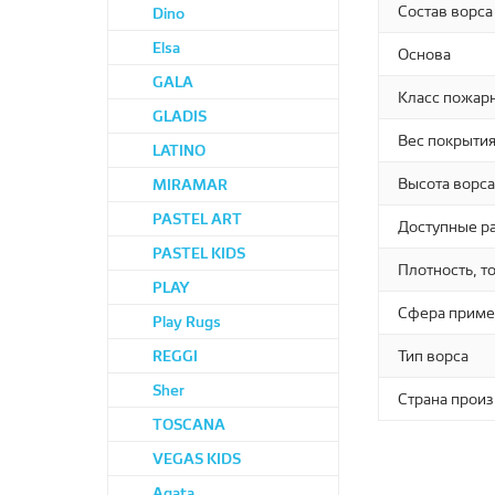
Рондо
Стек
WR
Состав ворса
Dino
Saffar
Сириус
Elsa
Основа
GALA
Класс пожарн
GLADIS
Вес покрытия
LATINO
Высота ворса
MIRAMAR
PASTEL ART
Доступные р
PASTEL KIDS
Плотность, т
PLAY
Сфера приме
Play Rugs
REGGI
Тип ворса
Sher
Страна прои
TOSCANA
VEGAS KIDS
Agata