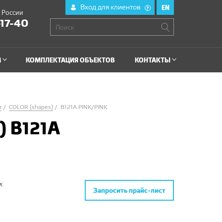
Вход для клиентов
EN
?
й России
-17-40
М
КОМПЛЕКТАЦИЯ ОБЪЕКТОВ
КОНТАКТЫ
и
COLOR (shapes)
B121A PINK/PINK
) B121A
м:
Запросить прайс-лист