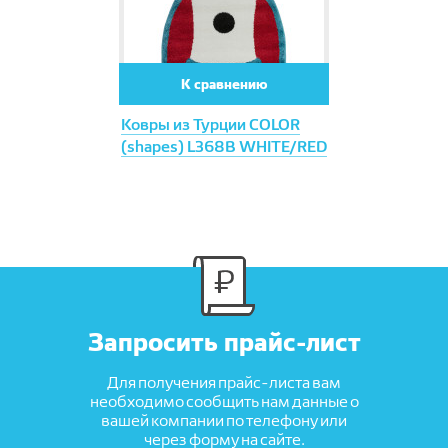
К сравнению
Ковры из Турции COLOR
(shapes) L368B WHITE/RED
Запросить прайс-лист
Для получения прайс-листа вам
необходимо сообщить нам данные о
вашей компании по телефону или
через форму на сайте.