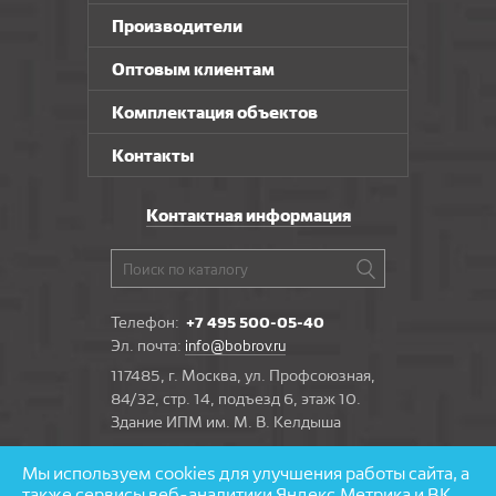
Производители
Оптовым клиентам
Комплектация объектов
Контакты
Контактная информация
Телефон:
+7 495 500-05-40
Эл. почта:
info@bobrov.ru
117485, г. Москва, ул. Профсоюзная,
84/32, стр. 14, подъезд 6, этаж 10.
Здание ИПМ им. М. В. Келдыша
Мы используем cookies для улучшения работы сайта, а
Задать вопрос
также сервисы веб-аналитики Яндекс.Метрика и ВК.