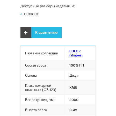
Elsa
Доступные размеры изделия, м:
GALA
0,8×0,8
GLADIS
LATINO
К сравнению
MIRAMAR
PASTEL ART
COLOR
PASTEL KIDS
Название коллекции
(shapes)
PLAY
Состав ворса
100% ПП
Play Rugs
Основа
Джут
REGGI
Sher
Класс пожарной
КМ5
опасности (ФЗ-123)
TOSCANA
Вес покрытия, г/м²
2000
VEGAS KIDS
Agata
Высота ворса
8 мм