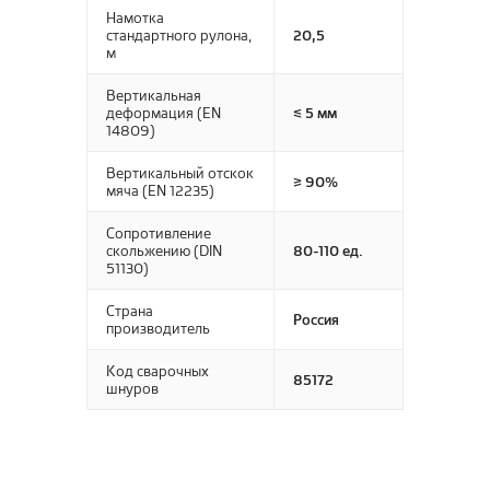
SIRIUS
Намотка
Glory
стандартного рулона,
20,5
Soft
м
Vesta
Trendy
Вертикальная
Вижн
Umbria
деформация (EN
≤ 5 мм
14809)
VICENZA
Вертикальный отскок
Версаль
≥ 90%
мяча (EN 12235)
Вирджиния
Сопротивление
Дольче
скольжению (DIN
80-110 ед.
51130)
Страна
Россия
производитель
Код сварочных
85172
шнуров