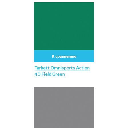
К сравнению
Tarkett Omnisports Action
40 Field Green