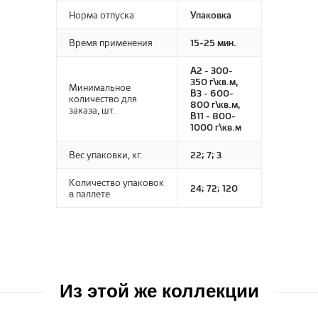
SIRIUS
Норма отпуска
Упаковка
Glory
Soft
Время применения
15-25 мин.
Vesta
Trendy
Вижн
Umbria
А2 - 300-
350 г\кв.м,
Минимальное
VICENZA
В3 - 600-
количество для
800 г\кв.м,
заказа, шт.
Версаль
В11 - 800-
1000 г\кв.м
Вирджиния
Вес упаковки, кг.
22; 7; 3
Дольче
Количество упаковок
24; 72; 120
в паллете
Из этой же коллекции