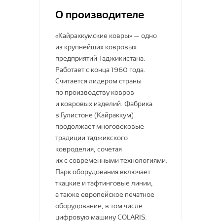
О производителе
Индия
Sintelon RS
Грязезащитные дорожки
Китай
«Кайраккумские ковры» — одно
из крупнейших ковровых
Amorim
предприятий Таджикистана.
Работает с конца 1960 года.
TARKETT
Считается лидером страны
по производству ковров
Wicanders
Синтерос by Tarkett
и ковровых изделий. Фабрика
Линолеум
Klassika by Tarkett
Salag
Wicanders
в Гулистоне (Кайраккум)
продолжает многовековые
Гомогенные ПВХ покрытия
Non Brend
Пробковые покрытия
GO
Люберецкие ковры
традиции таджикского
Для железнодорожного
Линолеум
ковроделия, сочетая
Sommer by Tarkett
Cork Plank Loc WRT
Solid
их с современными технологиями.
Tarkett
Corkcomfort Glue-Down
Парк оборудования включает
DECOMASTER
ткацкие и тафтинговые линии,
Линолеум
Taiga
Corkcomfort Loc WRT
Витебские ковры
а также европейское печатное
Гетерогенные ПВХ покрытия
Ламинат
оборудование, в том числе
Pavitec
Спортивный линолеум
цифровую машину COLARIS.