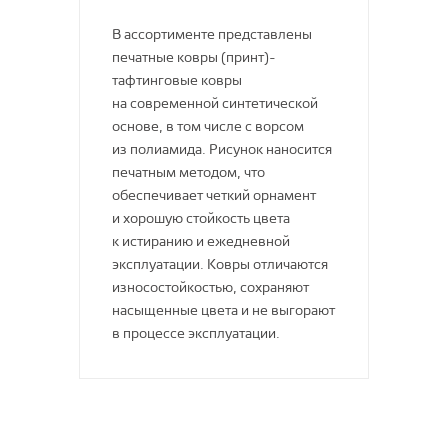
Антистатические
Декопласт
В ассортименте представлены
Гомогенные ПВХ покрытия
печатные ковры (принт)-
Ковры из Турции
тафтинговые ковры
Для речного
на современной синтетической
Декорель Байкал
Спортивный паркет
основе, в том числе с ворсом
Ламинат
Ковры из Бельгии
из полиамида. Рисунок наносится
печатным методом, что
Для морского
Сегура Центр
обеспечивает четкий орнамент
Для железнодорожного
и хорошую стойкость цвета
Condor
ПВХ плитка
к истиранию и ежедневной
Bosfor Group
эксплуатации. Ковры отличаются
Полимерные полы SPC
износостойкостью, сохраняют
Средства по уходу
Изолон
насыщенные цвета и не выгорают
Кольца для труб
в процессе эксплуатации.
ESCOM
Клипса для плинтуса
Lexida
Токопроводящие
TN GROUP