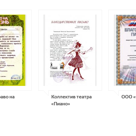
аво на
Коллектив театра
ООО «
«Пиано»