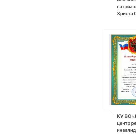
патриар
Христа 
КУ ВО «
центр р
инвалид