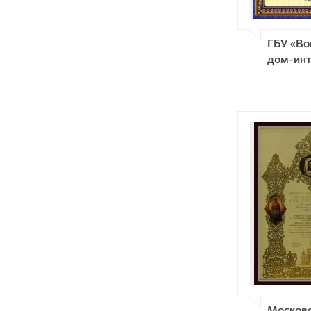
ГБУ «Во
дом-инт
Москов