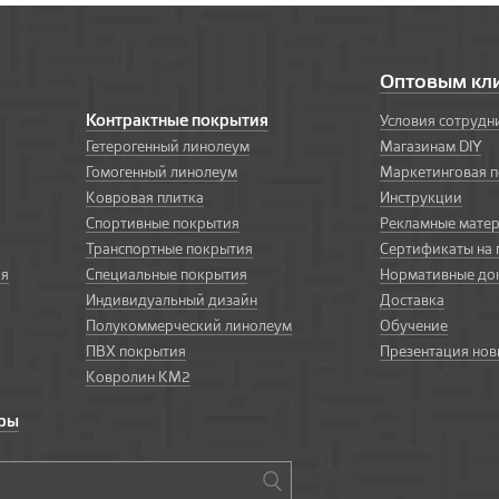
Оптовым кл
Контрактные покрытия
Условия сотрудн
Гетерогенный линолеум
Магазинам DIY
Гомогенный линолеум
Маркетинговая 
Ковровая плитка
Инструкции
Спортивные покрытия
Рекламные мате
Транспортные покрытия
Сертификаты на
ия
Специальные покрытия
Нормативные до
Индивидуальный дизайн
Доставка
Полукоммерческий линолеум
Обучение
ПВХ покрытия
Презентация нов
Ковролин КМ2
ары