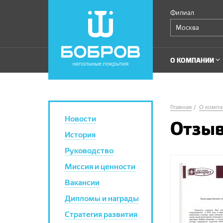
Филиал
Москва
О КОМПАНИИ
Главная
О компа
Новости
Отзыв
История
Руководство
Миссия и ценности
Вакансии
Дипломы и награды
Стратегия развития