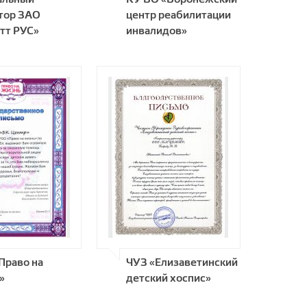
тор ЗАО
центр реабилитации
етт РУС»
инвалидов»
Право на
ЧУЗ «Елизаветинский
»
детский хоспис»