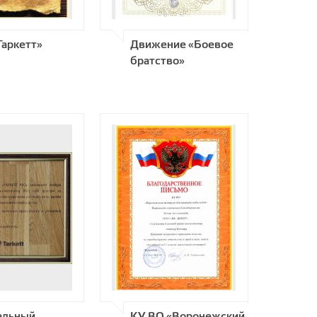
Таркетт»
Движение «Боевое
братство»
альный
КУ ВО «Воронежский