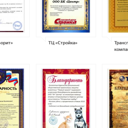
орит»
ТЦ «Стройка»
Транс
компа