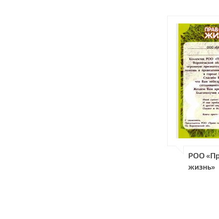
POO «Пр
жизнь»