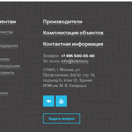
иентам
Производители
ичества
Комплектация объектов
Контактная информация
поддержка
Телефон:
+7 495 500-05-40
риалы
Эл. почта:
info@bobrov.ru
 продукцию
117485, г. Москва, ул.
кументы
Профсоюзная, 84/32, стр. 14,
подъезд 6, этаж 10. Здание
ИПМ им. М. В. Келдыша
инок
Задать вопрос