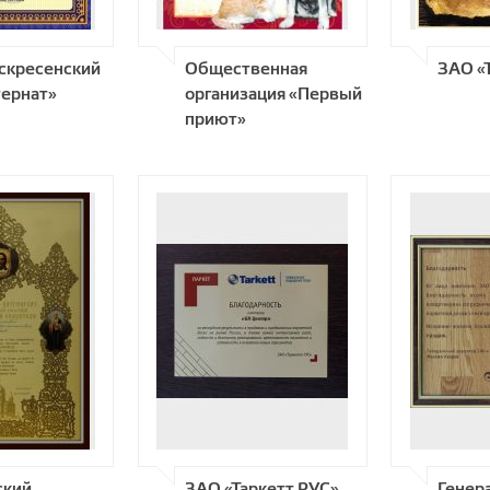
скресенский
Общественная
ЗАО «
ернат»
организация «Первый
приют»
ский
ЗАО «Таркетт РУС»
Генер