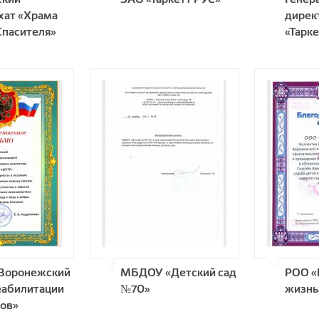
хат «Храма
дирек
Спасителя»
«Тарк
Воронежский
MБДОУ «Детский сад
POO «
еабилитации
№70»
жизнь
ов»