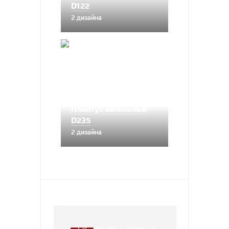
D122
2 дизайна
Плинтус напольный
D235
2 дизайна