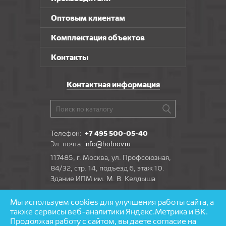
Оптовым клиентам
Комплектация объектов
Контакты
Контактная информация
Телефон:
+7 495 500-05-40
Эл. почта:
info@bobrov.ru
117485, г. Москва, ул. Профсоюзная,
84/32, стр. 14, подъезд 6, этаж 10.
Здание ИПМ им. М. В. Келдыша
Мы используем cookies для улучшения работы сайта, а
Задать вопрос
также сервисы веб-аналитики Яндекс.Метрика и ВК.
Продолжая работу с сайтом, вы даете согласие на