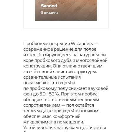
SIRIUS
Эконом
Sanded
Energy
Glory
Soft
3 дизайна
Vesta
Trendy
Вижн
Umbria
VICENZA
Пробковые покрытия Wicanders —
Версаль
современное решение для полов
и стен, базирующееся на натуральной
Вирджиния
коре пробкового дуба и многослойной
конструкции. Они отлично гасят шум
Дольче
за счёт своей ячеистой структуры:
сравнительные испытания
показывают, что ходьба
по пробковому полу снижает звуковой
фон до 50–53%. При этом пробка
обладает естественным тепловым
сопротивлением — пол остаётся
тёплым даже при ходьбе босиком,
обеспечивая комфортный
микроклимат в помещении.
Устойчивость к нагрузкам достигается