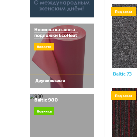
Под заказ
Новинка каталога -
подложки EcoHeat
Новости
Baltic 73
Другие новости
Под заказ
Baltic 980
Новинка