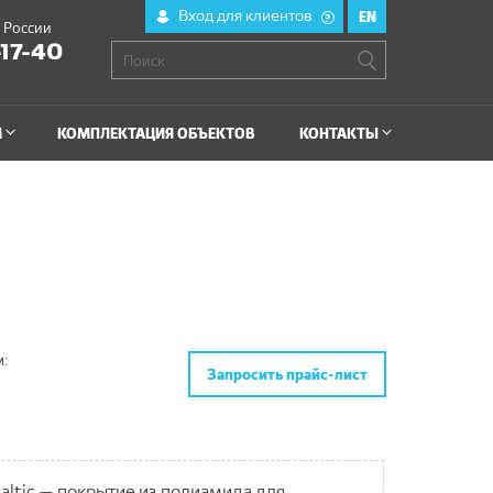
Вход для клиентов
EN
?
й России
-17-40
М
КОМПЛЕКТАЦИЯ ОБЪЕКТОВ
КОНТАКТЫ
м:
Запросить прайс-лист
altic — покрытие из полиамида для