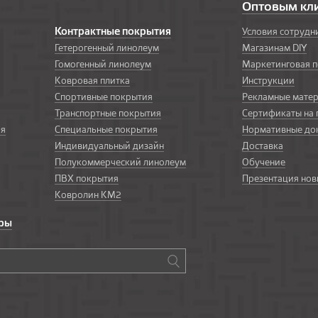
Оптовым кл
Контрактные покрытия
Условия сотрудн
Гетерогенный линолеум
Магазинам DIY
Гомогенный линолеум
Маркетинговая 
Ковровая плитка
Инструкции
Спортивные покрытия
Рекламные мате
Транспортные покрытия
Сертификаты на
ия
Специальные покрытия
Нормативные до
Индивидуальный дизайн
Доставка
Полукоммерческий линолеум
Обучение
ПВХ покрытия
Презентация нов
Ковролин КМ2
ары