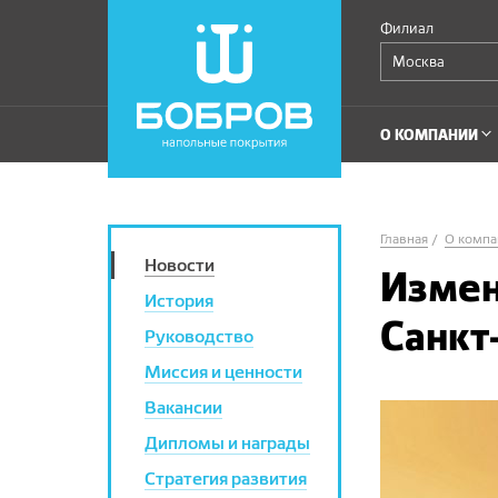
Филиал
Москва
О КОМПАНИИ
Главная
О компа
Новости
Измен
История
Санкт
Руководство
Миссия и ценности
Вакансии
Дипломы и награды
Стратегия развития