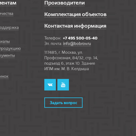
иентам
Производители
ичества
Комплектация объектов
Контактная информация
поддержка
Телефон:
+7 495 500-05-40
риалы
Эл. почта:
info@bobrov.ru
 продукцию
117485, г. Москва, ул.
кументы
Профсоюзная, 84/32, стр. 14,
подъезд 6, этаж 10. Здание
ИПМ им. М. В. Келдыша
инок
Задать вопрос