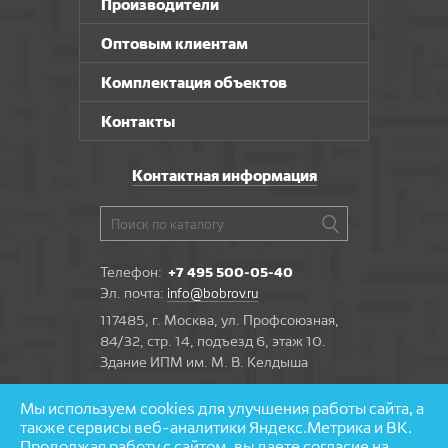
Производители
Оптовым клиентам
Комплектация объектов
Контакты
Контактная информация
Телефон:
+7 495 500-05-40
Эл. почта:
info@bobrov.ru
117485, г. Москва, ул. Профсоюзная,
84/32, стр. 14, подъезд 6, этаж 10.
Здание ИПМ им. М. В. Келдыша
Мы используем cookies для улучшения работы сайта, а
Задать вопрос
также сервисы веб-аналитики Яндекс.Метрика и ВК.
Продолжая работу с сайтом, вы даете согласие на