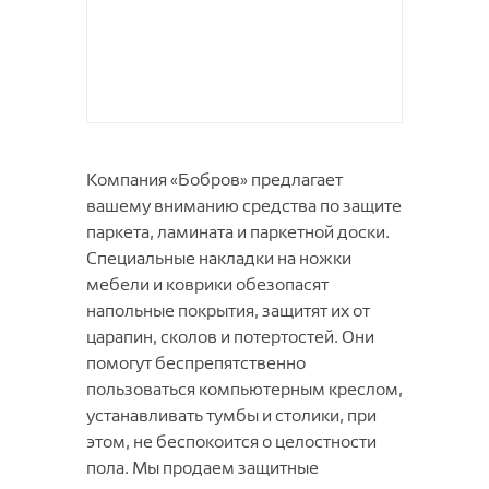
Универсальный пол
Ёлка 2.0| Herringbone 2.0
Elsa
Фиджи
Glory
PAROS
Коврики придверные Профи 2
SPC Salag Prestige XL
Камень | Stone
GALA
GROTTA
Side
Коврики придверные с
SPC Salag Stone RC
Нано | Nano
термооттиском
GLADIS
Julia
TEONA
SPC Salag Stone SQ
Экстравагантная роскошь | Radical
Коврики придверные Степ 2
LATINO
Klio
Chic
TERESSA
SPC Salag Wood
Коврики придверные Трин
MIRAMAR
LION
Петра
Компания «Бобров» предлагает
Коврики придверные Профи
PASTEL ART
LUSON
Форино
вашему вниманию средства по защите
Коврики придверные Степ
PASTEL KIDS
MATERA
паркета, ламината и паркетной доски.
PLAY
Специальные накладки на ножки
MAVRIKA
мебели и коврики обезопасят
Play Rugs
MONZA
напольные покрытия, защитят их от
REGGI
Nelly
царапин, сколов и потертостей. Они
Sher
Nirvana
помогут беспрепятственно
TOSCANA
пользоваться компьютерным креслом,
OLBIA
устанавливать тумбы и столики, при
VEGAS KIDS
ORISTANO
этом, не беспокоится о целостности
Agata
SANTOS
пола. Мы продаем защитные
Bonny