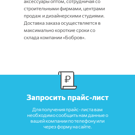
аксессуары оптом, сотрудничая со
SIRIUS
строительными фирмами, центрами
Glory
Soft
продаж и дизайнерскими студиями.
Vesta
Trendy
Доставка заказа осуществляется в
Вижн
Umbria
максимально короткие сроки со
склада компании «Бобров».
VICENZA
Версаль
Вирджиния
Дольче
Запросить прайс-лист
Для получения прайс-листа вам
необходимо сообщить нам данные о
вашей компании по телефону или
через форму на сайте.