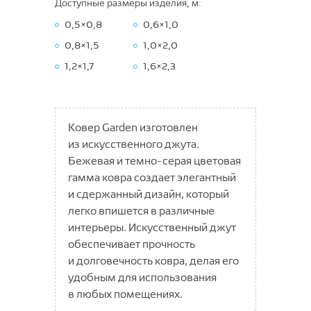
Доступные размеры изделия, м:
Elsa
Glory
PAROS
0,5×0,8
0,6×1,0
GALA
GROTTA
Side
0,8×1,5
1,0×2,0
GLADIS
Julia
TEONA
1,2×1,7
1,6×2,3
LATINO
Klio
TERESSA
MIRAMAR
LION
Петра
PASTEL ART
LUSON
Ковер Garden изготовлен
Форино
PASTEL KIDS
из искусственного джута.
MATERA
Ковры из Турции
Бежевая и
темно-серая
цветовая
PLAY
MAVRIKA
ROMANCE
гамма ковра создает элегантный
Коврики
Play Rugs
MONZA
и сдержанный дизайн, который
Мягкий пол
Коврики на пенорезине
REGGI
Nelly
легко впишется в различные
Sher
интерьеры. Искусственный джут
Avila
Грязезащитные покрытия
Тафтинговые на войлоке
Гавари Пром
Nirvana
обеспечивает прочность
TOSCANA
Davos
OLBIA
Коврики принт
Английский алфавит
Иглопробивные на латексе
Искусственная трава
Щетинистые покрытия
и долговечность ковра, делая его
VEGAS KIDS
Kale
ORISTANO
Коврики скролл
Бабочки
удобным для использования
Придверные коврики ФлорТ
Универсальные ЭВА
Специализированные дорожки
Россия
Пробковые покрытия
Люберецкие ковры
Офис
Agata
Maravi
в любых помещениях.
SANTOS
Высоковорсные коврики
Геометрия
Коврики универсальные Ромбы
Придверные на ПВХ
Щетинистые покрытия
Грязезащитные дорожки
Китай
Grass Komfort
Китай
Придверные коврики ФлорТ