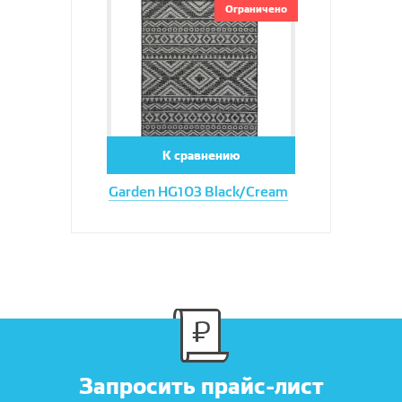
Увеличить
Ограничено
К сравнению
Garden HG103 Black/Cream
Запросить прайс-лист