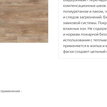
компенсационных швов.
полиуретаном и лаком, ч
и следов загрязнений. 
замковой системы. Покры
влажных зон. Не содерж
и нормам пожарной без
использования с теплым
применяется в жилых и 
фаски создают цельный 
 применения -