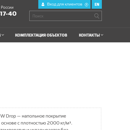
Вход для клиентов
EN
?
й России
-17-40
М
КОМПЛЕКТАЦИЯ ОБЪЕКТОВ
КОНТАКТЫ
W Drop — напольное покрытие
й
основе с плотностью 2000 кг/м³.
температур и укладывается без