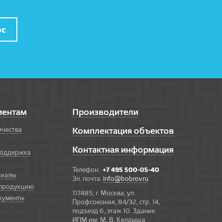
ос
иентам
Производители
ичества
Комплектация объектов
Контактная информация
поддержка
Телефон:
+7 495 500-05-40
риалы
Эл. почта:
info@bobrov.ru
 продукцию
117485, г. Москва, ул.
кументы
Профсоюзная, 84/32, стр. 14,
подъезд 6, этаж 10. Здание
ИПМ им. М. В. Келдыша