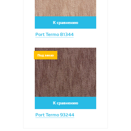
К сравнению
Port Termo 81344
Увеличить
Под заказ
К сравнению
Port Termo 93244