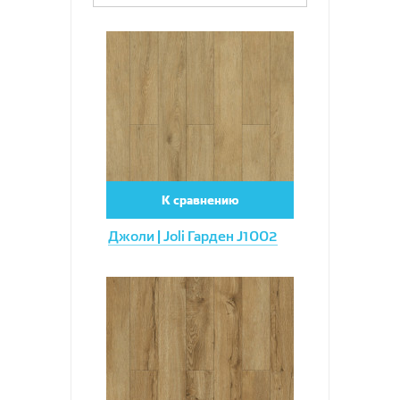
Увеличить
К сравнению
Джоли | Joli Гарден J1002
Увеличить