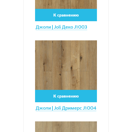
К сравнению
Джоли | Joli Деко J1003
Увеличить
К сравнению
Джоли | Joli Дримерс J1004
Увеличить