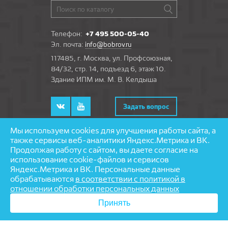
Телефон:
+7 495 500-05-40
Эл. почта:
info@bobrov.ru
117485, г. Москва, ул. Профсоюзная,
84/32, стр. 14, подъезд 6, этаж 10.
Здание ИПМ им. М. В. Келдыша
Задать вопрос
Мы используем cookies для улучшения работы сайта, а
также сервисы веб-аналитики Яндекс.Метрика и ВК.
Продолжая работу с сайтом, вы даете согласие на
© 1997—2026 «Бобров» — напольные покрытия
использование cookie-файлов и сервисов
Разработка и поддержка сайта — агентство
Яндекс.Метрика и ВК. Персональные данные
«
Partmedia
»
обрабатываются
в соответствии с политикой в
отношении обработки персональных данных
Принять
При выполнении скрипта возникла ошибка. Включить