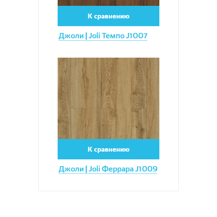
К сравнению
Джоли | Joli Темпо J1007
Увеличить
К сравнению
Джоли | Joli Феррара J1009