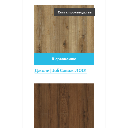
Увеличить
Снят с производства
К сравнению
Джоли | Joli Саваж J1001
Увеличить