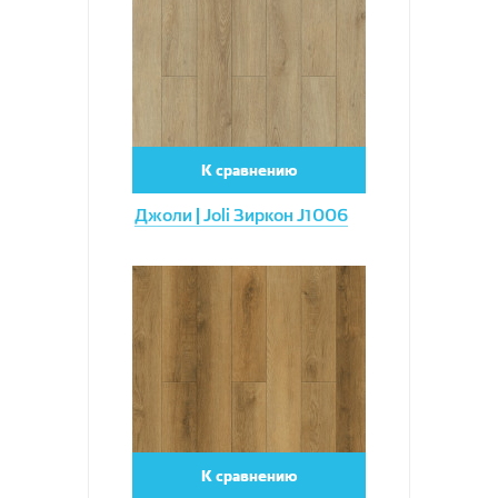
К сравнению
Джоли | Joli Зиркон J1006
Увеличить
К сравнению