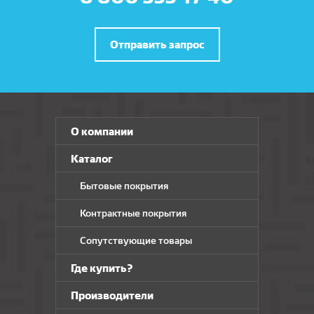
SIRIUS
Glory
Soft
Vesta
Отправить запрос
Trendy
Вижн
Umbria
VICENZA
Версаль
О компании
Вирджиния
Дольче
Каталог
Бытовые покрытия
Контрактные покрытия
Сопутствующие товары
Где купить?
Производители