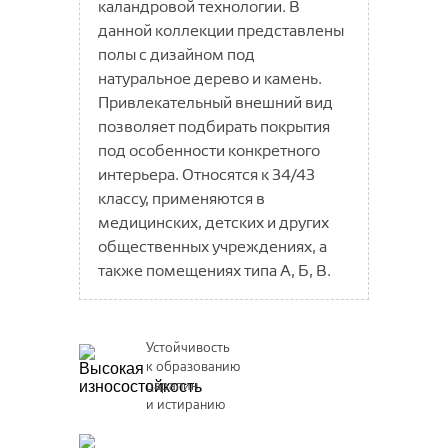
каландровой технологии. В
SIRIUS
данной коллекции представлены
Glory
Soft
полы с дизайном под
Vesta
Trendy
натуральное дерево и камень.
Вижн
Umbria
Привлекательный внешний вид
позволяет подбирать покрытия
VICENZA
под особенности конкретного
Версаль
интерьера. Относятся к 34/43
Вирджиния
классу, применяются в
медицинских, детских и других
Дольче
общественных учреждениях, а
также помещениях типа А, Б, В.
Устойчивость
к образованию
царапин
и истиранию