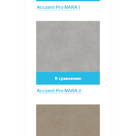
Acczent Pro NARA 1
Увеличить
К сравнению
Acczent Pro NARA 2
Увеличить