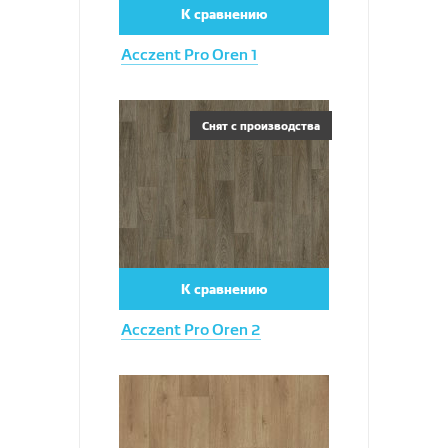
К сравнению
Acczent Pro Oren 1
Увеличить
Снят с производства
К сравнению
Acczent Pro Oren 2
Увеличить