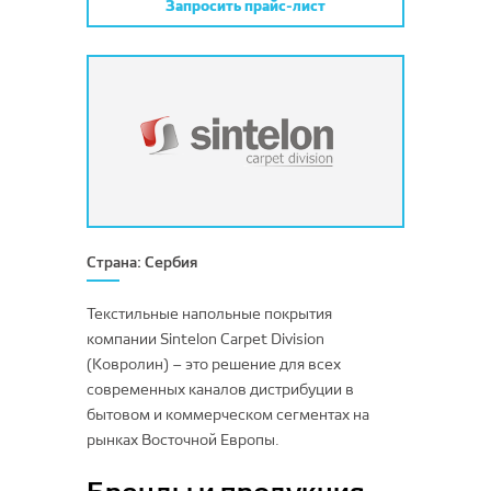
Betap
Balta Broadloom
Запросить прайс-лист
Одноуровневый разрезной ворс
ITC
Classen
Devos Caby
Гавари Пром
Forbo
SWISS KRONO
Arlok
Строительная химия
Forbo
Страна: Сербия
Kastamonu
Kronostar
Строительная химия
SWISS KRONO
Ultradecor
Текстильные напольные покрытия
Средства по уходу
компании Sintelon Carpet Division
Ламинат
Кайраккумские ковры
(Ковролин) – это решение для всех
Настенные панели
современных каналов дистрибуции в
BFS EUROPE
бытовом и коммерческом сегментах на
Россия
рынках Восточной Европы.
Sintelon Carpet Division