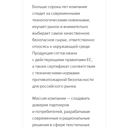
IsoStep
Больше сорока лет компания
следит за современными
DeARTIO
технологическими новинками,
изучает рынок и внимательно
AKSALUT
выбирает самое качественное
UNICORN CARPETS
безопасное сырье, ответственно
относясь к окружающей среде.
DEW
Продукция согласована
с действующими правилами ЕС,
Вилина
а также сертификат соответствия
с техническими нормами
PolyBlock
противопожарной безопасности
OFFWOOD
для российского рынка.
Harvex
Миссия компании — создавать
доверие партнеров
Тепофол
и потребителей, разрабатывая
современные и рациональные
Darel Plastic
решения в сфере текстильных