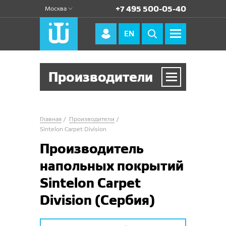
+7 495 500-05-40
Москва
EN
Производители
Производители
Главная
Производители
Зартекс
Sintelon Carpet Division
Производитель
Нева Тафт
напольных покрытий
Технолайн
Sintelon Carpet
Vebe
Division (Сербия)
Balta Group