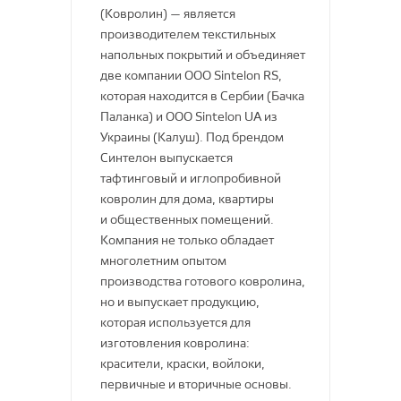
(Ковролин) — является
Антистатические
Декопласт
производителем текстильных
Гомогенные ПВХ покрытия
напольных покрытий и объединяет
Ковры из Турции
Для речного
две компании ООО Sintelon RS,
Декорель Байкал
которая находится в Сербии (Бачка
Спортивный паркет
Паланка) и ООО Sintelon UA из
Ламинат
Ковры из Бельгии
Украины (Калуш). Под брендом
Для морского
Синтелон выпускается
Сегура Центр
тафтинговый и иглопробивной
Для железнодорожного
ковролин для дома, квартиры
Condor
ПВХ плитка
и общественных помещений.
Bosfor Group
Полимерные полы SPC
Компания не только обладает
многолетним опытом
Средства по уходу
Изолон
производства готового ковролина,
Кольца для труб
но и выпускает продукцию,
ESCOM
которая используется для
Клипса для плинтуса
изготовления ковролина:
Lexida
Токопроводящие
красители, краски, войлоки,
TN GROUP
первичные и вторичные основы.