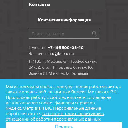
Контакты
Контактная информация
Телефон:
+7 495 500-05-40
Эл. почта:
info@bobrov.ru
117485, г. Москва, ул. Профсоюзная,
84/32, стр. 14, подъезд 6, этаж 10.
Здание ИПМ им. М. В. Келдыша
Мы используем cookies для улучшения работы сайта, а
Задать вопрос
также сервисы веб-аналитики Яндекс.Метрика и ВК.
Продолжая работу с сайтом, вы даете согласие на
использование cookie-файлов и сервисов
Яндекс.Метрика и ВК. Персональные данные
обрабатываются
в соответствии с политикой в
© 1997—2026 «Бобров» — напольные покрытия
отношении обработки персональных данных
Разработка и поддержка сайта — агентство
Принять
«
Partmedia
»