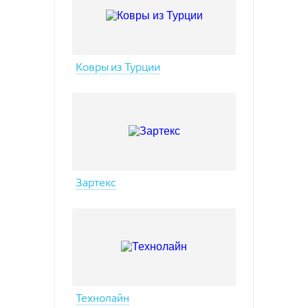
SIRIUS
Glory
Soft
Vesta
Trendy
Вижн
Ковры из Турции
Umbria
VICENZA
Версаль
Вирджиния
Дольче
Зартекс
Технолайн