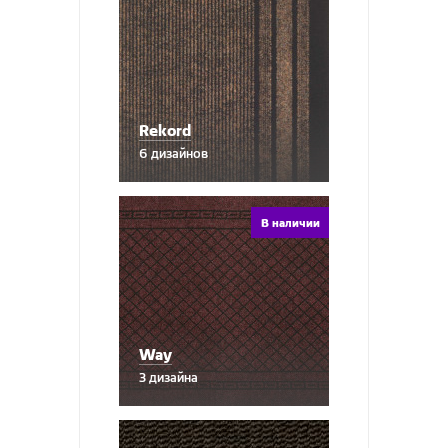
SIRIUS
Glory
Soft
Vesta
Trendy
Вижн
Umbria
VICENZA
Rekord
6 дизайнов
Версаль
Вирджиния
Дольче
В наличии
Way
3 дизайна