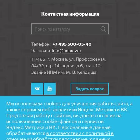
Контактная информация
Телефон:
+7 495 500-05-40
Эл. почта:
info@bobrov.ru
117485, г. Москва, ул. Профсоюзная,
84/32, стр. 14, подъезд 6, этаж 10.
Здание ИПМ им. М. В. Келдыша
Задать вопрос
Мы используем cookies для улучшения работы сайта, а
также сервисы веб-аналитики Яндекс.Метрика и ВК.
Продолжая работу с сайтом, вы даете согласие на
© 1997—2026 «Бобров» — напольные покрытия
использование cookie-файлов и сервисов
Разработка и поддержка сайта — агентство
Яндекс.Метрика и ВК. Персональные данные
«
Partmedia
»
обрабатываются
в соответствии с политикой в
отношении обработки персональных данных