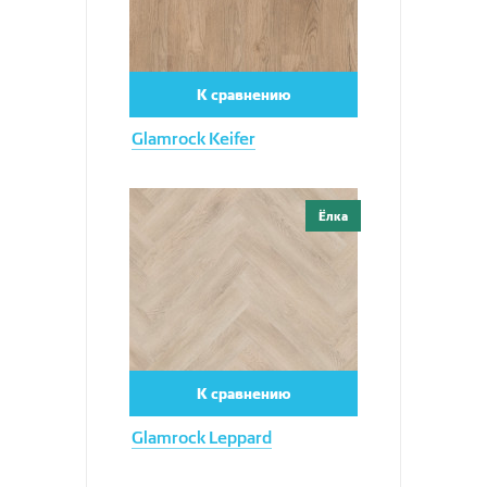
К сравнению
Glamrock Keifer
Увеличить
Ёлка
К сравнению
Glamrock Leppard