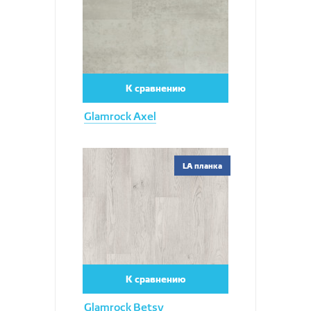
К сравнению
Glamrock Axel
Увеличить
LA планка
К сравнению
Glamrock Betsy