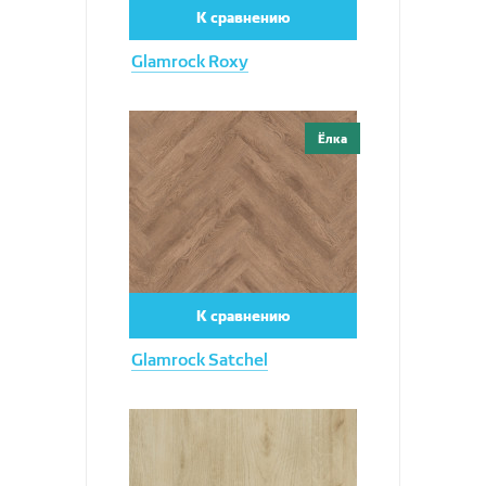
К сравнению
Glamrock Roxy
Увеличить
Ёлка
К сравнению
Glamrock Satchel
Увеличить