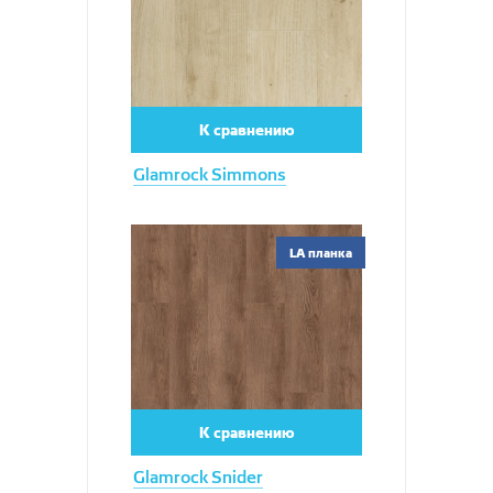
К сравнению
Glamrock Simmons
Увеличить
LA планка
К сравнению
Glamrock Snider