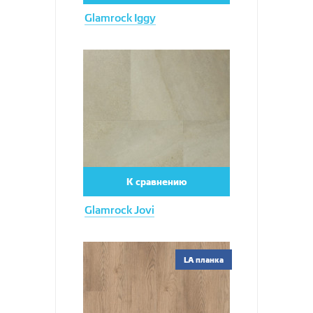
Glamrock Iggy
Увеличить
К сравнению
Glamrock Jovi
Увеличить
LA планка