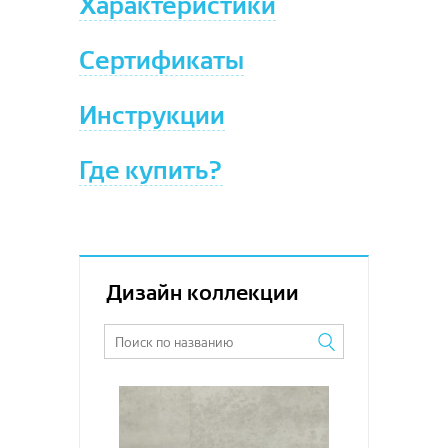
Характеристики
Версаль
Вирджиния
Сертификаты
Дольче
Инструкции
Где купить?
Дизайн коллекции
Увеличить