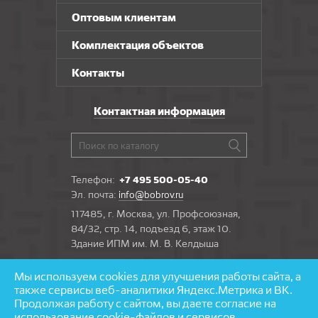
Оптовым клиентам
Комплектация объектов
Контакты
Контактная информация
Телефон:
+7 495 500-05-40
Эл. почта:
info@bobrov.ru
117485, г. Москва, ул. Профсоюзная,
84/32, стр. 14, подъезд 6, этаж 10.
Здание ИПМ им. М. В. Келдыша
Мы используем cookies для улучшения работы сайта, а
Задать вопрос
также сервисы веб-аналитики Яндекс.Метрика и ВК.
Продолжая работу с сайтом, вы даете согласие на
использование cookie-файлов и сервисов