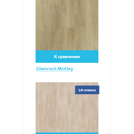
Увеличить
К сравнению
Glamrock Motley
Увеличить
LA планка