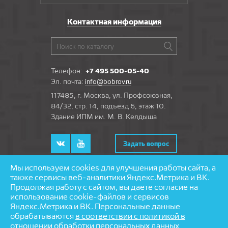
Контактная информация
Телефон:
+7 495 500-05-40
Эл. почта:
info@bobrov.ru
117485, г. Москва, ул. Профсоюзная,
84/32, стр. 14, подъезд 6, этаж 10.
Здание ИПМ им. М. В. Келдыша
Задать вопрос
Мы используем cookies для улучшения работы сайта, а
также сервисы веб-аналитики Яндекс.Метрика и ВК.
Продолжая работу с сайтом, вы даете согласие на
© 1997—2026 «Бобров» — напольные покрытия
использование cookie-файлов и сервисов
Разработка и поддержка сайта — агентство
Яндекс.Метрика и ВК. Персональные данные
«
Partmedia
»
обрабатываются
в соответствии с политикой в
отношении обработки персональных данных