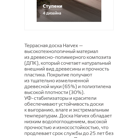
Ступени
4 дизайна
Террасная доска Harvex —
высокотехнологичный материал
из
древесно-полимерного
композита
(ДПК), который сочетает натуральный
внешний вид древесины и прочность
пластика. Покрытие получают
из тщательно измельченной
древесной муки (65%) и полиэтилена
высокой плотности (30%).
УФ-стабилизаторы
и красители
обеспечивают устойчивость доски
к выгоранию, влаге и экстремальным
температурам. Доска Harvex обладает
низким водопоглощением, высокой
прочностью и износостойкостью, что
продлевает срок службы до 25 лет без