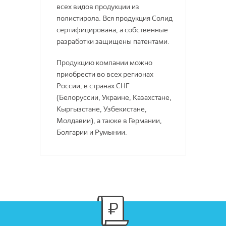
всех видов продукции из
Антистатические
Декопласт
полистирола. Вся продукция Солид
Гомогенные ПВХ покрытия
сертифицирована, а собственные
Ковры из Турции
Для речного
разработки защищены патентами.
Декорель Байкал
Спортивный паркет
Продукцию компании можно
Ламинат
Ковры из Бельгии
приобрести во всех регионах
России, в странах СНГ
Для морского
Сегура Центр
(Белоруссии, Украине, Казахстане,
Для железнодорожного
Кыргызстане, Узбекистане,
Condor
ПВХ плитка
Молдавии), а также в Германии,
Болгарии и Румынии.
Bosfor Group
Полимерные полы SPC
Средства по уходу
Изолон
Кольца для труб
ESCOM
Клипса для плинтуса
Lexida
Токопроводящие
TN GROUP