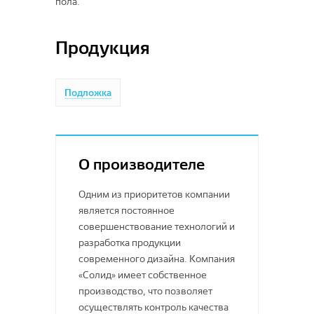
пола.
Индия
Sintelon RS
Продукция
Грязезащитные дорожки
Китай
Amorim
Подложка
TARKETT
Wicanders
Синтерос by Tarkett
Линолеум
О производителе
Klassika by Tarkett
Salag
Wicanders
Гомогенные ПВХ покрытия
Non Brend
Пробковые покрытия
GO
Люберецкие ковры
Одним из приоритетов компании
Для железнодорожного
является постоянное
Линолеум
Sommer by Tarkett
Cork Plank Loc WRT
Solid
совершенствование технологий и
Tarkett
Corkcomfort Glue-Down
разработка продукции
DECOMASTER
современного дизайна. Компания
Линолеум
Taiga
Corkcomfort Loc WRT
Витебские ковры
«Солид» имеет собственное
Гетерогенные ПВХ покрытия
Ламинат
производство, что позволяет
Pavitec
Спортивный линолеум
осуществлять контроль качества