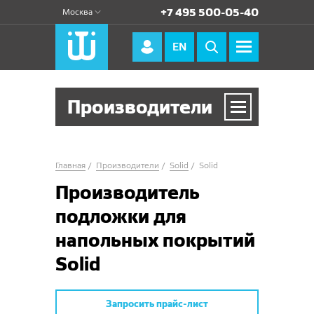
+7 495 500-05-40
Москва
EN
Производители
Производители
Главная
Производители
Solid
Solid
Зартекс
Производитель
Нева Тафт
подложки для
Технолайн
напольных покрытий
Solid
Vebe
Balta Group
Запросить прайс-лист