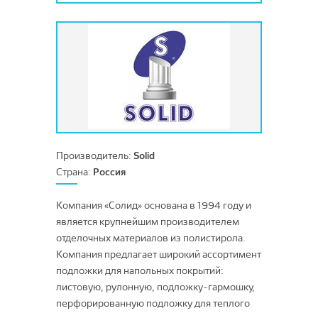
Betap
Balta Broadloom
Одноуровневый разрезной ворс
ITC
Classen
Devos Caby
Гавари Пром
Forbo
SWISS KRONO
Arlok
Производитель:
Solid
Строительная химия
Forbo
Kastamonu
Kronostar
Страна:
Россия
Строительная химия
SWISS KRONO
Ultradecor
Компания «Солид» основана в 1994 году и
Средства по уходу
Ламинат
является крупнейшим производителем
Кайраккумские ковры
отделочных материалов из полистирола.
Настенные панели
Компания предлагает широкий ассортимент
BFS EUROPE
подложки для напольных покрытий:
Россия
листовую, рулонную, подложку-гармошку,
перфорированную подложку для теплого
Sintelon Carpet Division