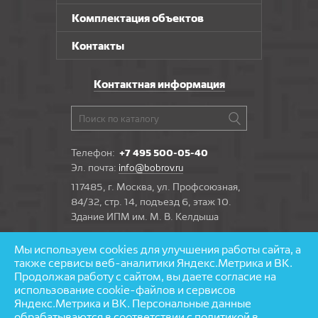
Альфа
Комплектация объектов
CRONAPLAST
Контакты
Контактная информация
Телефон:
+7 495 500-05-40
Эл. почта:
info@bobrov.ru
117485, г. Москва, ул. Профсоюзная,
84/32, стр. 14, подъезд 6, этаж 10.
Здание ИПМ им. М. В. Келдыша
Мы используем cookies для улучшения работы сайта, а
Задать вопрос
также сервисы веб-аналитики Яндекс.Метрика и ВК.
Продолжая работу с сайтом, вы даете согласие на
использование cookie-файлов и сервисов
Яндекс.Метрика и ВК. Персональные данные
обрабатываются
в соответствии с политикой в