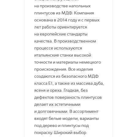
на производстве напольных
Индия
Sintelon RS
плинтусов из МДФ. Компания
основана в 2014 году и с первых
Грязезащитные дорожки
Китай
лет работы ориентируется
на европейские стандарты
Amorim
качества. В производственном
TARKETT
процессе используются
итальянские станки высокой
Wicanders
Синтерос by Tarkett
точности и материалы немецкого
происхождения. Все изделия
Линолеум
Klassika by Tarkett
Salag
Wicanders
создаются из безопасного МДФ
Гомогенные ПВХ покрытия
Non Brend
Пробковые покрытия
GO
Люберецкие ковры
класса E1, а также из массива дуба,
Для железнодорожного
ясеня и ореха. Гладкая, без
Линолеум
Sommer by Tarkett
Cork Plank Loc WRT
Solid
дефектов поверхность плинтусов
Tarkett
делает их эстетичными
Corkcomfort Glue-Down
DECOMASTER
и долговечными. В ассортимент
Линолеум
Taiga
Corkcomfort Loc WRT
входят белые модели, варианты
Витебские ковры
Гетерогенные ПВХ покрытия
под дерево и плинтусы под
Ламинат
Pavitec
покраску. Широкий выбор
Спортивный линолеум