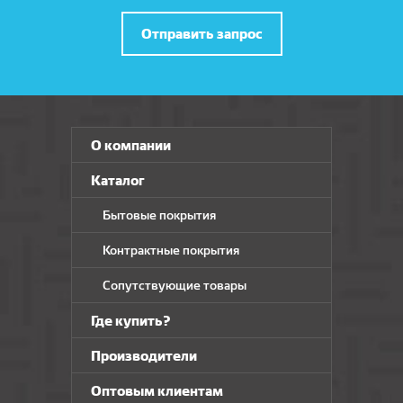
IsoStep
Отправить запрос
DeARTIO
AKSALUT
UNICORN CARPETS
О компании
DEW
Каталог
Вилина
Бытовые покрытия
PolyBlock
Контрактные покрытия
OFFWOOD
Сопутствующие товары
Harvex
Где купить?
Тепофол
Производители
Darel Plastic
Оптовым клиентам