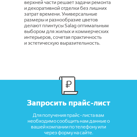
SIRIUS
верхней части решает задачи ремонта
и декоративной отделки без лишних
Glory
Soft
затрат времени. Универсальные
Vesta
размеры и разнообразие цветов
Trendy
делают плинтусы Salag оптимальным
Вижн
Umbria
выбором для жилых и коммерческих
интерьеров, сочетая практичность
VICENZA
и эстетическую выразительность.
Версаль
Вирджиния
Дольче
Запросить прайс-лист
Для получения прайс-листа вам
необходимо сообщить нам данные о
вашей компании по телефону или
через форму на сайте.