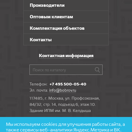
Производители
Оптовым клиентам
Комплектация объектов
Контакты
Контактная информация
Телефон:
+7 495 500-05-40
Эл. почта:
info@bobrov.ru
117485, г. Москва, ул. Профсоюзная,
84/32, стр. 14, подъезд 6, этаж 10.
Здание ИПМ им. М. В. Келдыша
Мы используем cookies для улучшения работы сайта, а
Задать вопрос
также сервисы веб-аналитики Яндекс.Метрика и ВК.