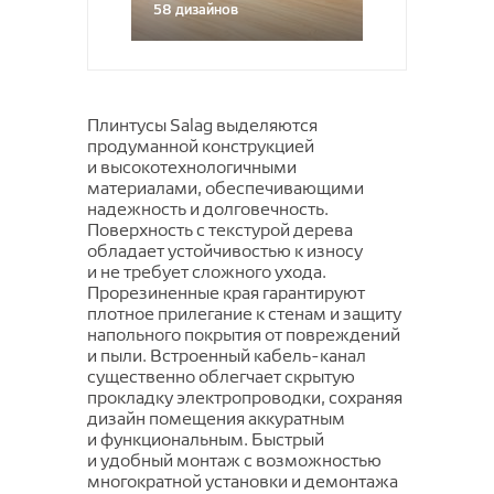
Универсальный пол
Ёлка 2.0| Herringbone 2.0
58 дизайнов
Elsa
Фиджи
Средства по защите
Forbo
Glory
PAROS
Коврики придверные Профи 2
SPC Salag Prestige XL
Камень | Stone
GALA
Средства по уходу Forbo
GROTTA
Side
Коврики придверные с
SPC Salag Stone RC
Нано | Nano
термооттиском
GLADIS
Julia
TEONA
SPC Salag Stone SQ
Экстравагантная роскошь | Radical
Коврики придверные Степ 2
LATINO
Плинтусы Salag выделяются
Klio
Chic
TERESSA
SPC Salag Wood
продуманной конструкцией
Коврики придверные Трин
MIRAMAR
LION
Петра
и высокотехнологичными
Коврики придверные Профи
PASTEL ART
материалами, обеспечивающими
LUSON
Форино
надежность и долговечность.
Коврики придверные Степ
PASTEL KIDS
MATERA
Поверхность с текстурой дерева
обладает устойчивостью к износу
PLAY
MAVRIKA
и не требует сложного ухода.
Play Rugs
Прорезиненные края гарантируют
MONZA
плотное прилегание к стенам и защиту
REGGI
Nelly
напольного покрытия от повреждений
и пыли. Встроенный
кабель-канал
Sher
Nirvana
существенно облегчает скрытую
TOSCANA
прокладку электропроводки, сохраняя
OLBIA
дизайн помещения аккуратным
VEGAS KIDS
ORISTANO
и функциональным. Быстрый
и удобный монтаж с возможностью
Agata
SANTOS
многократной установки и демонтажа
Bonny