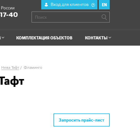
Вход для клиентов
EN
?
й России
-17-40
М
КОМПЛЕКТАЦИЯ ОБЪЕКТОВ
КОНТАКТЫ
Нева Тафт
Фламинго
 Тафт
Запросить прайс-лист