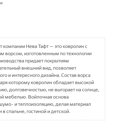
м:
т компании Нева Тафт — это ковролин с
м ворсом, изготовленным по технологии
роизводства придает покрытиям
ательный внешний вид, позволяет
го и интересного дизайна. Состав ворса
аря которому ковролин обладает высокой
ию, долговечностью, не выгорает на солнце,
ой мебелью. Войлочная основа
шумо- и теплоизоляцию, делая материал
в спальне, гостиной и детской.