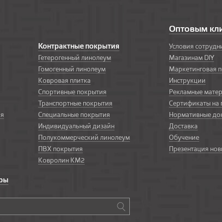
Оптовым кл
Контрактные покрытия
Условия сотрудн
Гетерогенный линолеум
Магазинам DIY
Гомогенный линолеум
Маркетинговая 
Ковровая плитка
Инструкции
Спортивные покрытия
Рекламные мате
Транспортные покрытия
Сертификаты на
ия
Специальные покрытия
Нормативные до
Индивидуальный дизайн
Доставка
Полукоммерческий линолеум
Обучение
ПВХ покрытия
Презентация нов
Ковролин КМ2
ары