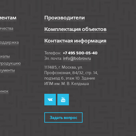
иентам
Производители
ичества
Комплектация объектов
Контактная информация
поддержка
Телефон:
+7 495 500-05-40
риалы
Эл. почта:
info@bobrov.ru
 продукцию
117485, г. Москва, ул.
кументы
Профсоюзная, 84/32, стр. 14,
подъезд 6, этаж 10. Здание
ИПМ им. М. В. Келдыша
инок
Задать вопрос