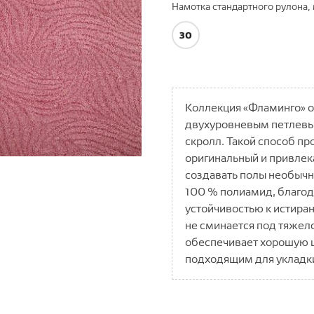
Намотка стандартного рулона, 
30
Коллекция «Фламинго» о
двухуровневым петлевы
скролл. Такой способ п
оригинальный и привлек
создавать полы необычно
100 % полиамид, благод
устойчивостью к истиран
не сминается под тяжел
обеспечивает хорошую 
подходящим для укладки 