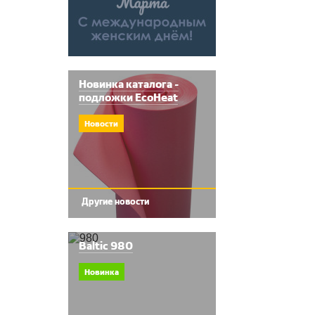
Новинка каталога -
подложки EcoHeat
Новости
Другие новости
Baltic 980
Новинка