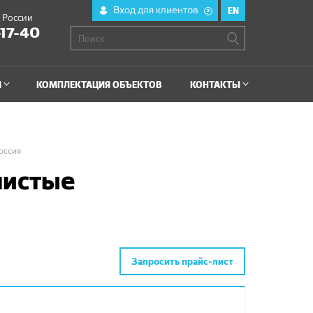
Вход для клиентов
EN
?
й России
-17-40
М
КОМПЛЕКТАЦИЯ ОБЪЕКТОВ
КОНТАКТЫ
оссия
нистые
Запросить прайс-лист