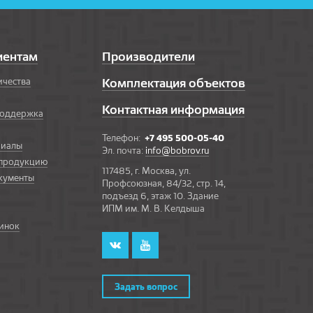
иентам
Производители
ичества
Комплектация объектов
Контактная информация
поддержка
Телефон:
+7 495 500-05-40
риалы
Эл. почта:
info@bobrov.ru
 продукцию
117485, г. Москва, ул.
кументы
Профсоюзная, 84/32, стр. 14,
подъезд 6, этаж 10. Здание
ИПМ им. М. В. Келдыша
инок
Задать вопрос