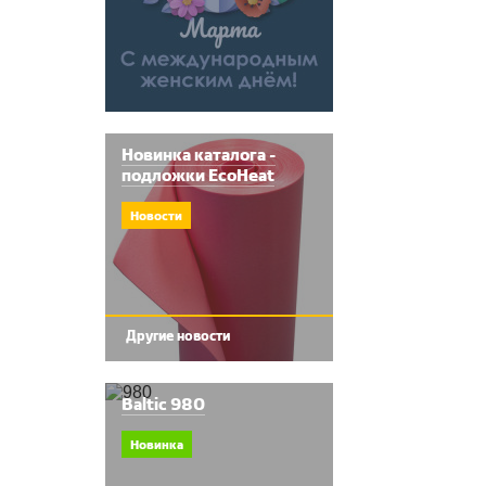
Новинка каталога -
подложки EcoHeat
Новости
Другие новости
Baltic 980
Новинка