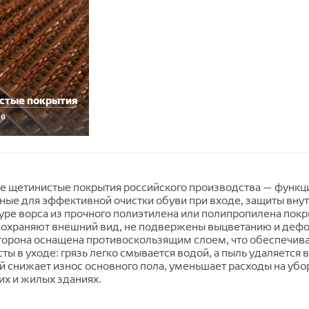
стые покрытия
ов
е щетинистые покрытия российского производства — функц
ые для эффективной очистки обуви при входе, защиты внут
уре ворса из прочного полиэтилена или полипропилена пок
 сохраняют внешний вид, не подвержены выцветанию и деф
торона оснащена противоскользящим слоем, что обеспечива
ты в уходе: грязь легко смывается водой, а пыль удаляетс
й снижает износ основного пола, уменьшает расходы на убо
их и жилых зданиях.