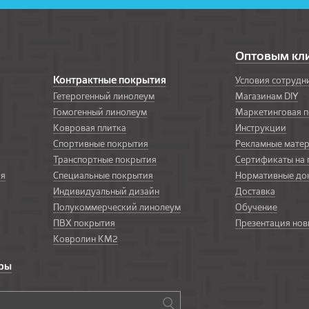
Оптовым кл
Контрактные покрытия
Условия сотрудн
Гетерогенный линолеум
Магазинам DIY
Гомогенный линолеум
Маркетинговая 
Ковровая плитка
Инструкции
Спортивные покрытия
Рекламные мате
Транспортные покрытия
Сертификаты на
ия
Специальные покрытия
Нормативные до
Индивидуальный дизайн
Доставка
Полукоммерческий линолеум
Обучение
ПВХ покрытия
Презентация нов
Ковролин КМ2
ары