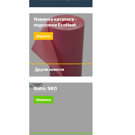
Новинка каталога -
подложки EcoHeat
Новости
Другие новости
Baltic 980
Новинка