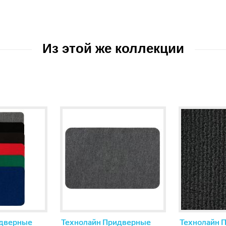
Из этой же коллекции
идверные
Технолайн Придверные
Технолайн 