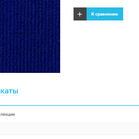
К сравнению
каты
ллекции