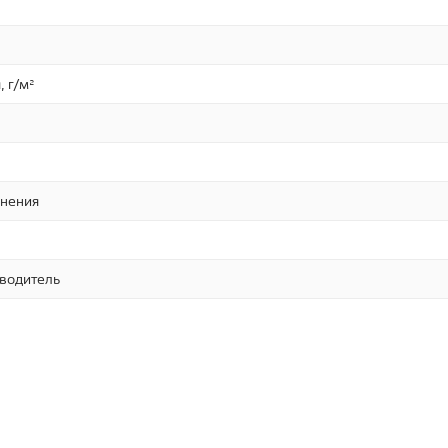
, г/м²
нения
зводитель