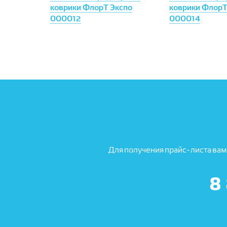
коврики ФлорТ Экспо
коврики ФлорТ
000012
000014
Для получения прайс-листа вам
8