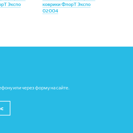
орТ Экспо
коврики ФлорТ Экспо
02004
фону или через форму на сайте.
ос