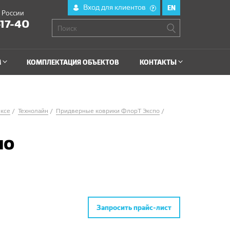
Вход для клиентов
EN
?
й России
-17-40
М
КОМПЛЕКТАЦИЯ ОБЪЕКТОВ
КОНТАКТЫ
ексе
Технолайн
Придверные коврики ФлорТ Экспо
по
Запросить прайс-лист