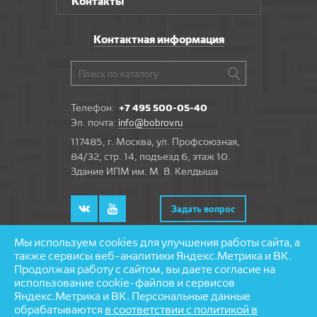
Контакты
Контактная информация
Телефон:
+7 495 500-05-40
Эл. почта:
info@bobrov.ru
117485, г. Москва, ул. Профсоюзная,
84/32, стр. 14, подъезд 6, этаж 10.
Здание ИПМ им. М. В. Келдыша
Задать вопрос
Мы используем cookies для улучшения работы сайта, а
также сервисы веб-аналитики Яндекс.Метрика и ВК.
Продолжая работу с сайтом, вы даете согласие на
© 1997—2026 «Бобров» — напольные покрытия
использование cookie-файлов и сервисов
Разработка и поддержка сайта — агентство
Яндекс.Метрика и ВК. Персональные данные
«
Partmedia
»
обрабатываются
в соответствии с политикой в