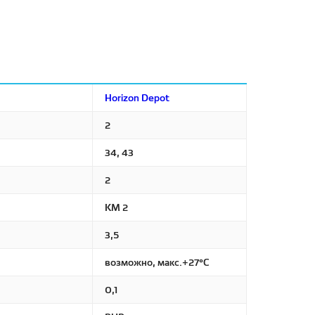
Horizon Depot
2
34, 43
2
КМ 2
3,5
возможно, макс.+27°С
0,1