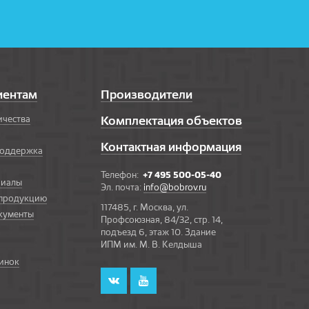
иентам
Производители
ичества
Комплектация объектов
Контактная информация
поддержка
Телефон:
+7 495 500-05-40
риалы
Эл. почта:
info@bobrov.ru
 продукцию
117485, г. Москва, ул.
кументы
Профсоюзная, 84/32, стр. 14,
подъезд 6, этаж 10. Здание
ИПМ им. М. В. Келдыша
инок