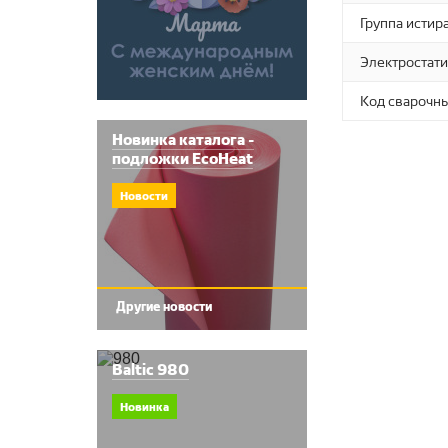
Группа истир
Электростати
Код сварочн
Новинка каталога -
подложки EcoHeat
Новости
Другие новости
Baltic 980
Новинка