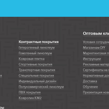
Оптовым кл
Контрактные покрытия
Условия сотрудн
Гетерогенный линолеум
Магазинам DIY
Гомогенный линолеум
Маркетинговая 
Ковровая плитка
Инструкции
Спортивные покрытия
Рекламные мате
Транспортные покрытия
Сертификаты на
ия
Специальные покрытия
Нормативные до
Индивидуальный дизайн
Доставка
Полукоммерческий линолеум
Обучение
ПВХ покрытия
Презентация нов
Ковролин КМ2
ары