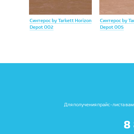
Синтерос by Tarkett Horizon
Синтерос by Ta
Depot 002
Depot 005
Для получения прайс-листа вам
8