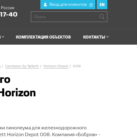
Вход для клиентов
EN
?
й России
-17-40
М
КОМПЛЕКТАЦИЯ ОБЪЕКТОВ
КОНТАКТЫ
о
Синтерос by Tarkett
Horizon Depot
008
го
Horizon
вки линолеума для железнодорожного
kett Horizon Depot 008. Компания «Бобров» -