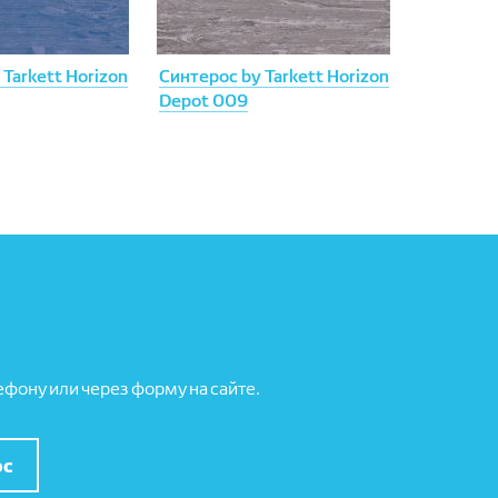
Tarkett Horizon
Синтерос by Tarkett Horizon
Depot 009
фону или через форму на сайте.
ос