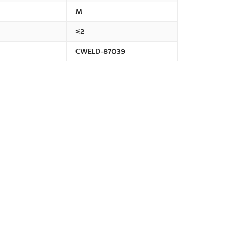
М
≤2
CWELD-87039