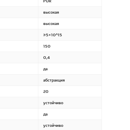
PUR
высокая
высокая
≥5×10^15
150
0,4
да
абстракция
20
устойчиво
да
устойчиво