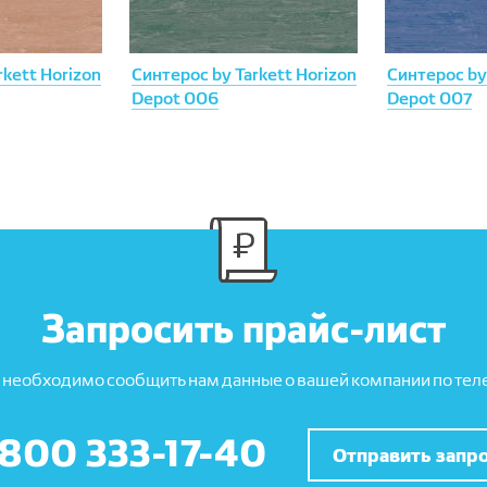
rkett Horizon
Синтерос by Tarkett Horizon
Синтерос by 
Depot 006
Depot 007
Запросить прайс-лист
 необходимо сообщить нам данные о вашей компании по теле
 800 333-17-40
Отправить запр