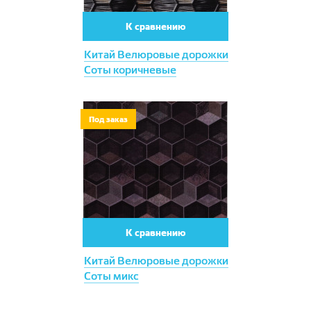
К сравнению
Китай Велюровые дорожки
Соты коричневые
Под заказ
К сравнению
Китай Велюровые дорожки
Соты микс