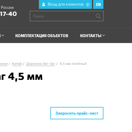
Вход для клиентов
EN
?
й России
-17-40
М
КОМПЛЕКТАЦИЯ ОБЪЕКТОВ
КОНТАКТЫ
ожки
Китай
Дорожка Зиг-Заг
4,5 мм зелёный
г 4,5 мм
Запросить прайс-лист