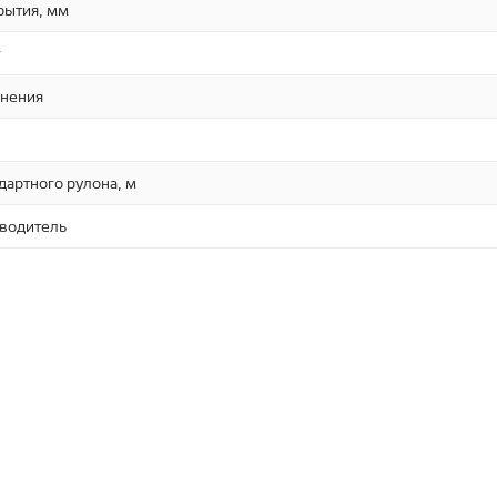
рытия, мм
г
нения
дартного рулона, м
зводитель