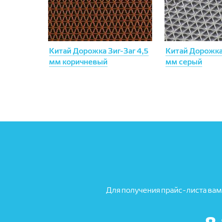
Китай Дорожка Зиг-Заг 4,5
Китай Дорожка 
мм коричневый
мм серый
Для получения прайс-листа вам