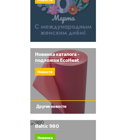
Новинка каталога -
подложки EcoHeat
Новости
Другие новости
Baltic 980
Новинка