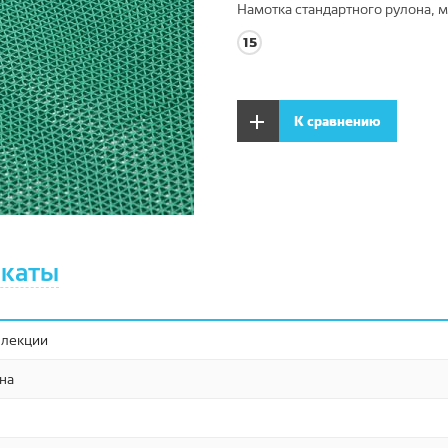
Намотка стандартного рулона, м
15
К сравнению
каты
ллекции
на