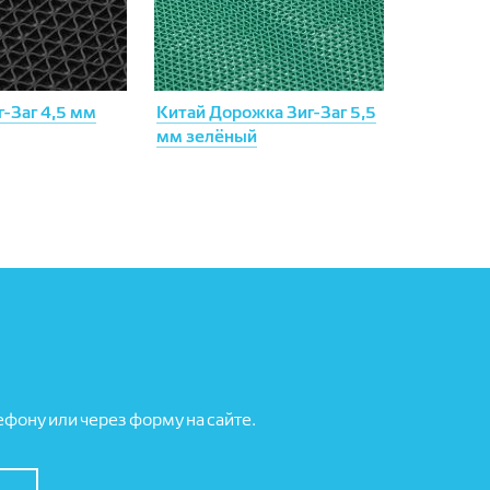
-Заг 4,5 мм
Китай Дорожка Зиг-Заг 5,5
мм зелёный
фону или через форму на сайте.