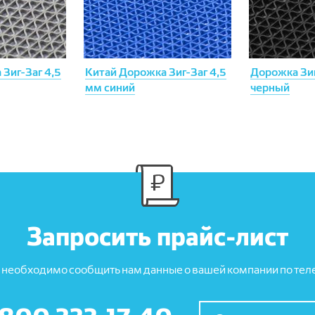
Зиг-Заг 4,5
Китай Дорожка Зиг-Заг 4,5
Дорожка Зиг
мм синий
черный
Запросить прайс-лист
 необходимо сообщить нам данные о вашей компании по теле