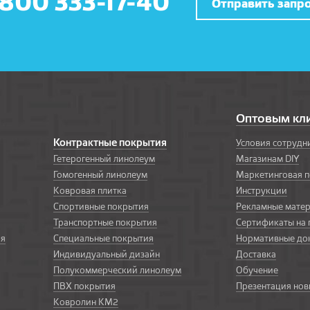
 800 333-17-40
Отправить запр
Оптовым кл
Контрактные покрытия
Условия сотрудн
Гетерогенный линолеум
Магазинам DIY
Гомогенный линолеум
Маркетинговая 
Ковровая плитка
Инструкции
Спортивные покрытия
Рекламные мате
Транспортные покрытия
Сертификаты на
ия
Специальные покрытия
Нормативные до
Индивидуальный дизайн
Доставка
Полукоммерческий линолеум
Обучение
ПВХ покрытия
Презентация нов
Ковролин КМ2