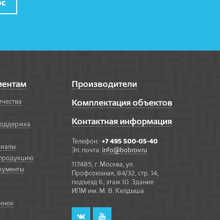
ос
иентам
Производители
ичества
Комплектация объектов
Контактная информация
поддержка
Телефон:
+7 495 500-05-40
риалы
Эл. почта:
info@bobrov.ru
 продукцию
117485, г. Москва, ул.
кументы
Профсоюзная, 84/32, стр. 14,
подъезд 6, этаж 10. Здание
ИПМ им. М. В. Келдыша
инок