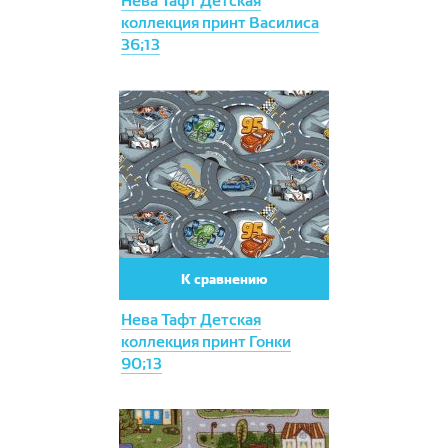
Нева Тафт Детская
коллекция принт Василиса
36;13
К сравнению
Нева Тафт Детская
коллекция принт Гонки
90;13