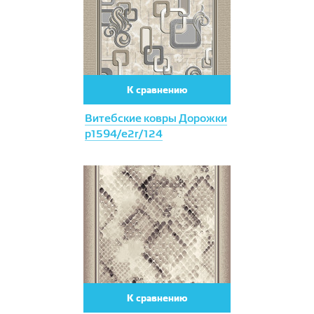
Agata
SANTOS
Bonny
SIRIUS
Glory
Soft
Vesta
Trendy
К сравнению
Вижн
Umbria
Витебские ковры Дорожки
VICENZA
p1594/e2r/124
Версаль
Вирджиния
Дольче
К сравнению