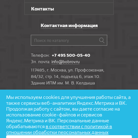
Контакты
Контактная информация
Телефон:
+7 495 500-05-40
Эл. почта:
info@bobrov.ru
117485, г. Москва, ул. Профсоюзная,
84/32, стр. 14, подъезд 6, этаж 10.
Здание ИПМ им. М. В. Келдыша
Мы используем cookies для улучшения работы сайта, а
Задать вопрос
также сервисы веб-аналитики Яндекс.Метрика и ВК.
Продолжая работу с сайтом, вы даете согласие на
использование cookie-файлов и сервисов
Яндекс.Метрика и ВК. Персональные данные
обрабатываются
в соответствии с политикой в
© 1997—2026 «Бобров» — напольные покрытия
отношении обработки персональных данных
Разработка и поддержка сайта — агентство