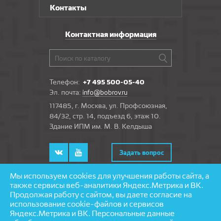
Контакты
Контактная информация
Телефон:
+7 495 500-05-40
Эл. почта:
info@bobrov.ru
117485, г. Москва, ул. Профсоюзная,
84/32, стр. 14, подъезд 6, этаж 10.
Здание ИПМ им. М. В. Келдыша
Задать вопрос
Мы используем cookies для улучшения работы сайта, а
также сервисы веб-аналитики Яндекс.Метрика и ВК.
Продолжая работу с сайтом, вы даете согласие на
© 1997—2026 «Бобров» — напольные покрытия
использование cookie-файлов и сервисов
Разработка и поддержка сайта — агентство
Яндекс.Метрика и ВК. Персональные данные
«
Partmedia
»