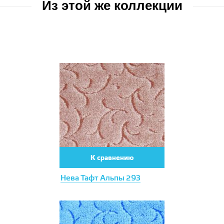
Sher
Из этой же коллекции
Nirvana
TOSCANA
OLBIA
VEGAS KIDS
ORISTANO
Agata
SANTOS
Bonny
SIRIUS
Glory
Soft
Vesta
Trendy
Вижн
Umbria
VICENZA
Версаль
К сравнению
Вирджиния
Дольче
Нева Тафт Альпы 293