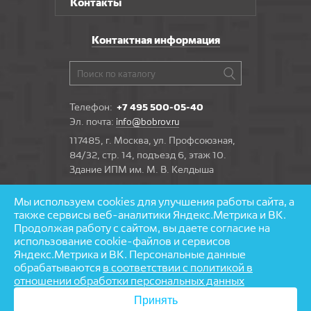
Контакты
Контактная информация
Телефон:
+7 495 500-05-40
Эл. почта:
info@bobrov.ru
117485, г. Москва, ул. Профсоюзная,
84/32, стр. 14, подъезд 6, этаж 10.
Здание ИПМ им. М. В. Келдыша
Мы используем cookies для улучшения работы сайта, а
Задать вопрос
также сервисы веб-аналитики Яндекс.Метрика и ВК.
Продолжая работу с сайтом, вы даете согласие на
использование cookie-файлов и сервисов
Яндекс.Метрика и ВК. Персональные данные
обрабатываются
в соответствии с политикой в
© 1997—2026 «Бобров» — напольные покрытия
отношении обработки персональных данных
Разработка и поддержка сайта — агентство
Принять
«
Partmedia
»