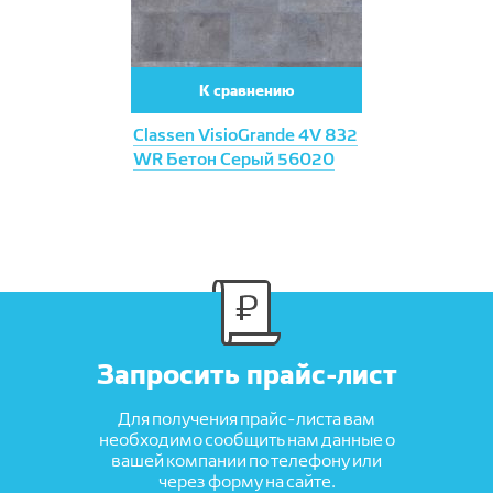
К сравнению
Classen VisioGrande 4V 832
WR Бетон Серый 56020
Запросить прайс-лист
Для получения прайс-листа вам
необходимо сообщить нам данные о
вашей компании по телефону или
через форму на сайте.