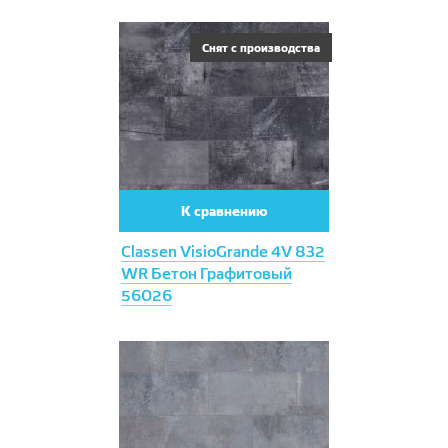
Снят с производства
К сравнению
Classen VisioGrande 4V 832
WR Бетон Графитовый
56026