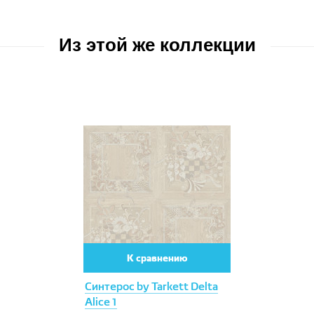
VICENZA
Версаль
Из этой же коллекции
Вирджиния
Дольче
К сравнению
Синтерос by Tarkett Delta
Alice 1