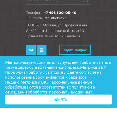
Телефон:
+7 495 500-05-40
Эл. почта:
info@bobrov.ru
117485, г. Москва, ул. Профсоюзная,
84/32, стр. 14, подъезд 6, этаж 10.
Здание ИПМ им. М. В. Келдыша
Задать вопрос
Мы используем cookies для улучшения работы сайта, а
также сервисы веб-аналитики Яндекс.Метрика и ВК.
Продолжая работу с сайтом, вы даете согласие на
© 1997—2026 «Бобров» — напольные покрытия
использование cookie-файлов и сервисов
Разработка и поддержка сайта — агентство
Яндекс.Метрика и ВК. Персональные данные
«
Partmedia
»
обрабатываются
в соответствии с политикой в
отношении обработки персональных данных
Принять
При выполнении скрипта возникла ошибка. Включить
расширенный вывод ошибок можно в файле настроек