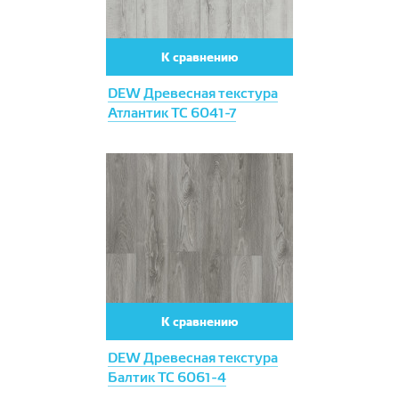
К сравнению
DEW Древесная текстура
Атлантик ТС 6041-7
К сравнению
DEW Древесная текстура
Балтик ТС 6061-4