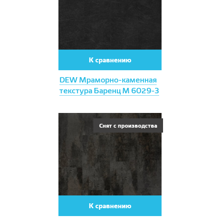
К сравнению
DEW Мраморно-каменная
текстура Баренц М 6029-3
Снят с производства
К сравнению