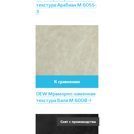
текстура Арабиан М 6055-
3
К сравнению
DEW Мраморно-каменная
текстура Бали М 6008-1
Снят с производства