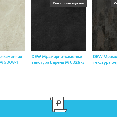
Снят с производства
С
-каменная
DEW Мраморно-каменная
DEW Мрамо
 М 6008-1
текстура Баренц М 6029-3
текстура Бе