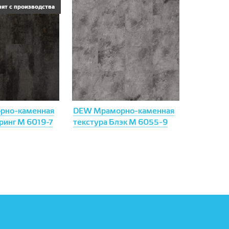
нят с производства
рно-каменная
DEW Мраморно-каменная
ринг М 6019-7
текстура Блэк М 6055-9