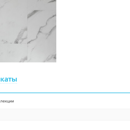
каты
ллекции