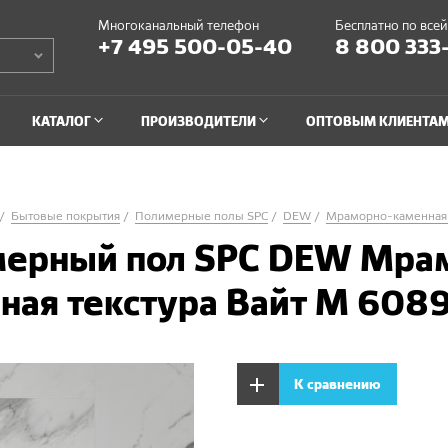
Многоканальный телефон
Бесплатно по все
+7 495 500-05-40
8 800 333
КАТАЛОГ
ПРОИЗВОДИТЕЛИ
ОПТОВЫМ КЛИЕНТА
Бытовые покрытия
Полимерные полы SPC
DEW
Мраморно-каменная 
ерный пол SPC DEW Мра
ная текстура Вайт М 6089
К сравнению