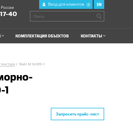
Вход для клиентов
EN
?
й России
-17-40
М
КОМПЛЕКТАЦИЯ ОБЪЕКТОВ
КОНТАКТЫ
текстура
Вайт М 6089-1
морно-
-1
Запросить прайс-лист