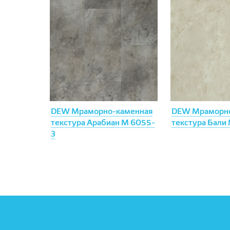
DEW Мраморно-каменная
DEW Мраморно
текстура Арабиан М 6055-
текстура Бали
3