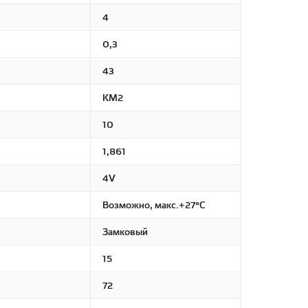
4
0,3
43
КМ2
10
1,861
4V
Возможно, макс.+27°С
Замковый
15
72