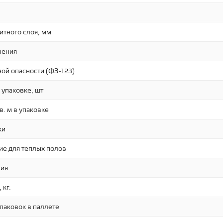
итного слоя, мм
нения
ой опасности (ФЗ-123)
 упаковке, шт
в. м в упаковке
ки
ие для теплых полов
ния
 кг.
паковок в паллете