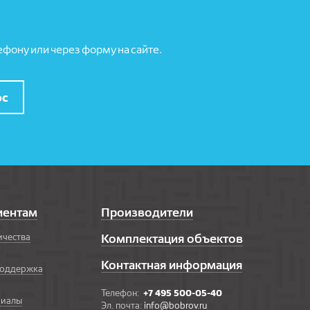
фону или через форму на сайте.
ос
иентам
Производители
ичества
Комплектация объектов
Контактная информация
поддержка
Телефон:
+7 495 500-05-40
риалы
Эл. почта:
info@bobrov.ru