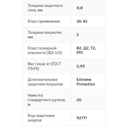
SIRIUS
Толщина защитного
0,8
Glory
слоя, мм
Soft
Vesta
Trendy
Класс применения
34; 43
Вижн
Umbria
Толщина покрытия,
2
мм
VICENZA
Версаль
Класс пожарной
В2, Д2, Т2,
опасности (ФЗ-123)
РП1
Вирджиния
Дольче
Вес 1 кв.м, кг (ГОСТ
2,95
11529)
Дополнительное
Extreme
защитное покрытие
Protection
Намотка
стандартного рулона,
20
м
Код сварочных
92771
шнуров