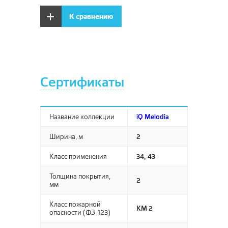
SIRIUS
Древесные декоры
Bosfor Group
Glory
К сравнению
Soft
Премиум
Плинтус МДФ Bosfor
Vesta
Trendy
Эконом
Вижн
Umbria
VICENZA
Сертификаты
Версаль
Вирджиния
Дольче
Название коллекции
iQ Melodia
Ширина, м
2
Класс применения
34, 43
Толщина покрытия,
2
мм
Класс пожарной
КМ 2
опасности (ФЗ-123)