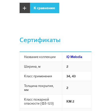
SIRIUS
Древесные декоры
Bosfor Group
Glory
К сравнению
Soft
Премиум
Плинтус МДФ Bosfor
Vesta
Trendy
Эконом
Вижн
Umbria
VICENZA
Сертификаты
Версаль
Вирджиния
Дольче
Название коллекции
iQ Melodia
Ширина, м
2
Класс применения
34, 43
Толщина покрытия,
2
мм
Класс пожарной
КМ 2
опасности (ФЗ-123)