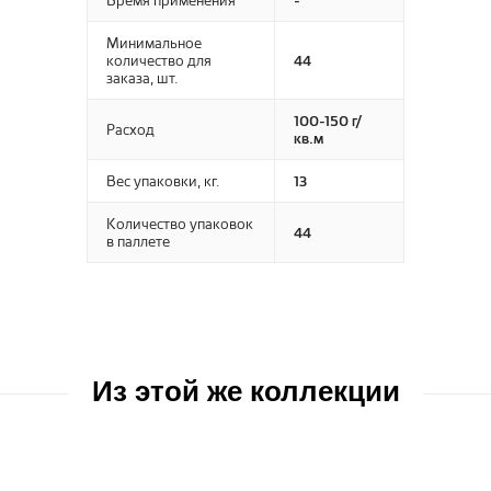
Время применения
-
SIRIUS
Glory
Soft
Минимальное
количество для
44
Vesta
Trendy
заказа, шт.
Вижн
Umbria
100-150 г/
Расход
кв.м
VICENZA
Версаль
Вес упаковки, кг.
13
Вирджиния
Количество упаковок
44
в паллете
Дольче
Из этой же коллекции