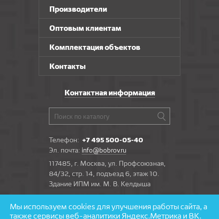
Производители
Оптовым клиентам
Комплектация объектов
Контакты
Контактная информация
Телефон:
+7 495 500-05-40
Эл. почта:
info@bobrov.ru
117485, г. Москва, ул. Профсоюзная,
84/32, стр. 14, подъезд 6, этаж 10.
Здание ИПМ им. М. В. Келдыша
Мы используем cookies для улучшения работы сайта, а
Задать вопрос
также сервисы веб-аналитики Яндекс.Метрика и ВК.