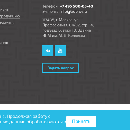
Телефон:
+7 495 500-05-40
риалы
Эл. почта:
info@bobrov.ru
 продукцию
117485, г. Москва, ул.
кументы
Профсоюзная, 84/32, стр. 14,
подъезд 6, этаж 10. Здание
ИПМ им. М. В. Келдыша
инок
Задать вопрос
Разработка и поддержка сайта — агентство «
Partmedia
»
ВК. Продолжая работу с
льные данные обрабатываются
в
Принять