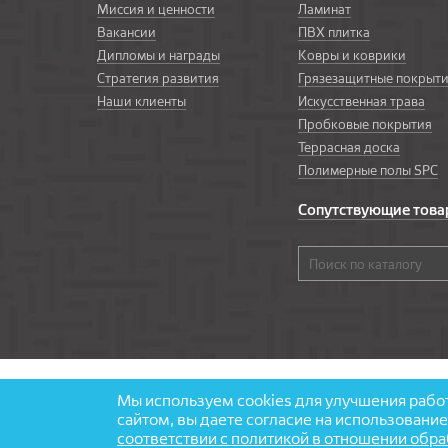
Миссия и ценности
Ламинат
Вакансии
ПВХ плитка
Дипломы и награды
Ковры и коврики
Стратегия развития
Грязезащитные покрыт
Наши клиенты
Искусственная трава
Пробковые покрытия
Террасная доска
Полимерные полы SPC
Сопутствующие тов
© 1997—2026 «Бобров» — напольные покрытия
Мы используем cookies для улучшения работ
Карта сайта
сайтом, вы даете согласие на использован
Политика обработки персональных данных
соответствии с политикой в отношении обр