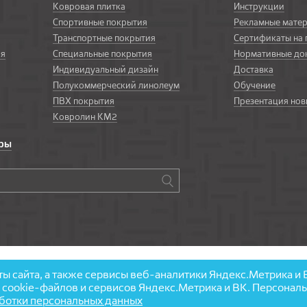
Ковровая плитка
Инструкции
Спортивные покрытия
Рекламные мате
Транспортные покрытия
Сертификаты на
ия
Специальные покрытия
Нормативные до
Индивидуальный дизайн
Доставка
Полукоммерческий линолеум
Обучение
ПВХ покрытия
Презентация нов
Ковролин КМ2
ары
ы сайта, а также сервисы веб-аналитики Яндекс.Метрика и 
ие cookie-файлов и сервисов Яндекс.Метрика и ВК. Персона
аботки персональных данных