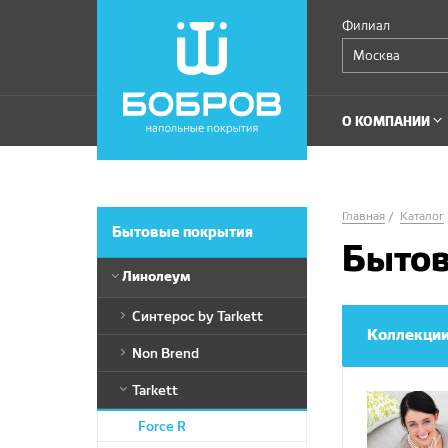
Филиал
Москва
О КОМПАНИИ
Главная
Каталог
Бытовые покрытия
Бытов
Линолеум
Синтерос by Tarkett
Коллекци
Bonus
Non Brend
Drive
Stimul
Tarkett
Loft
Craft
Force R
Комфорт