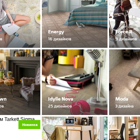
Energy
Force R
ов
16 дизайнов
9 дизайнов
own
Idylle Nova
Moda
ов
25 дизайнов
3 дизайна
Новинка