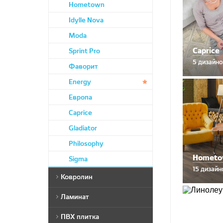
Junior
Hometown
Status
Praktika
Idylle Nova
Весна
Moda
Delta
Caprice
Sprint Pro
5 дизайн
Фаворит
Energy
Европа
Caprice
Gladiator
Philosophy
Homet
Sigma
15 дизайн
Ковролин
Ламинат
Шегги/Фризе
Одноуровневый
Нева Тафт
ПВХ плитка
Tarkett