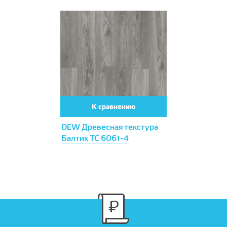
К сравнению
DEW Древесная текстура
Балтик ТС 6061-4