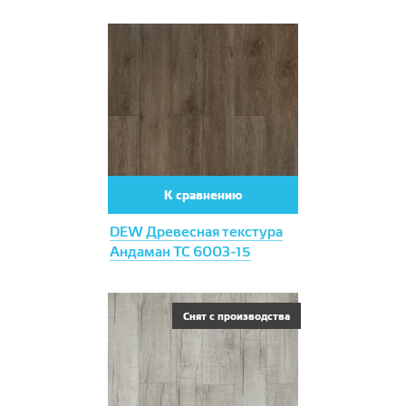
К сравнению
DEW Древесная текстура
Андаман ТС 6003-15
Снят с производства